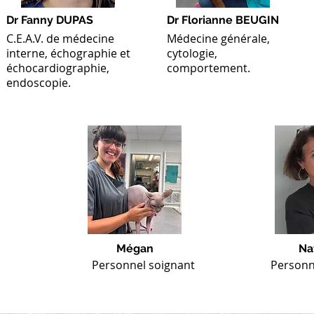
Dr Fanny DUPAS
Dr Florianne BEUGIN
C.E.A.V. de médecine
Médecine générale,
interne, échographie et
cytologie,
échocardiographie,
comportement.
endoscopie.
Mégan
Na
Personnel soignant
Personn